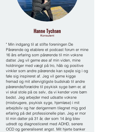
Hanne Tychsen
Konsulent
" Min indgang til at stifte foreningen De
Pårørende og etablere et podcast forum er mine
16 års erfaring som pårørende til min voksne
datter. Jeg vil gerne øse af min viden, mine
holdninger med vægt på tro, håb og positive
vinkler som andre pårørende kan spejle sig i og
føle sig inspireret af. Jeg vil gerne kigge
fremad og mit allervigtigste budskab til andre
pårørende/forældre til psykisk syge børn er, at
vi skal stole på os selv, da vi kender vore børn
bedst. Jeg arbejder med udsatte voksne
(misbrugere, psykisk syge, hjemløse) i mit
arbejdsliv og har derigennem tilegnet mig god
erfaring på det professionelle plan. Jeg er mor
til min datter på 31 år, der som 14 årig blev
udredt og diagnosticeret med ADHD, senere
OCD og generaliseret angst. Mit hjerte banker