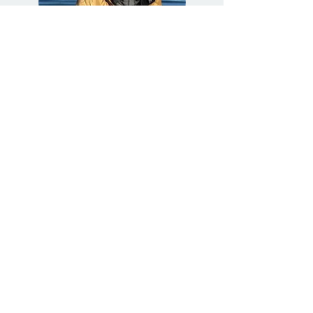
Jette Nørgaard,
Senior ArtDirector
Jettes søn udviklede et hashmisbrug i
teenageårene og blev diagnosticeret med en
udviklingsforstyrrelse. (ADD, social angst og
skitzotypi)
" Min indgang til dokumentarfilmen og senere
stiftelsen af foreningen De Pårørende er, at jeg
er mor til en søn, som blev diagnosticeret med
ADD som 17-årig. Det udviklede sig til misbrug
og indlæggelse på psykiatrisk afdeling. Jeg
har haft brug for at dele mine oplevelser og har
via deltagelse i pårørendegrupper af to
omgange haft stor glæde af andre pårørendes
støtte og erfaringer. Det arbejde vil jeg gerne
forsat være aktiv omkring for at støtte andre.