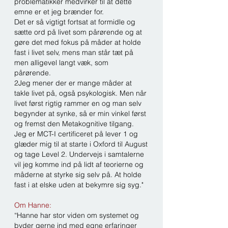
problematikker medvirker til at dette
emne er et jeg brænder for.
Det er så vigtigt fortsat at formidle og
sætte ord på livet som pårørende og at
gøre det med fokus på måder at holde
fast i livet selv, mens man står tæt på
men alligevel langt væk, som
pårørende.
2Jeg mener der er mange måder at
takle livet på, også psykologisk. Men når
livet først rigtig rammer en og man selv
begynder at synke, så er min vinkel først
og fremst den Metakognitive tilgang.
Jeg er MCT-I certificeret på lever 1 og
glæder mig til at starte i Oxford til August
og tage Level 2. Undervejs i samtalerne
vil jeg komme ind på lidt af teorierne og
måderne at styrke sig selv på. At holde
fast i at elske uden at bekymre sig syg."
Om Hanne:
“Hanne har stor viden om systemet og
byder gerne ind med egne erfaringer