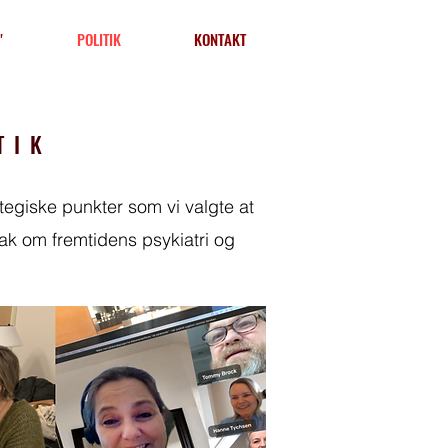
"
POLITIK
KONTAKT
TIK
egiske punkter som vi valgte at
nak om fremtidens psykiatri og